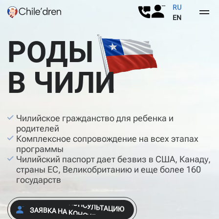
RU
EN
РОДЫ
О нас
В ЧИЛИ
Роды в Чили
О нас
Услуги
Отзывы
Почему Чили
Чилийское гражданство для ребенка и
Суррогатное материнство
Роды в Чили
родителей
Комплексное сопровождение на всех этапах
Контакты
программы
Паспорт Чили
Чилийский паспорт дает безвиз в США, Канаду,
страны ЕС, Великобританию и еще более 160
Ответы на вопросы
государств
Блог
З
А
Я
В
К
А
Н
А
К
О
Н
С
У
Л
Ь
Т
А
Ц
И
Ю
З
А
Я
В
К
А
Н
А
К
О
Н
С
У
Л
Ь
Т
А
Ц
И
Ю