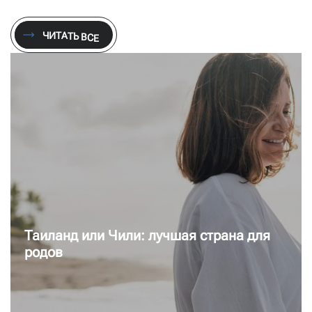
Ч
И
Т
А
Т
Ь
В
С
Е
Ч
И
Т
А
Т
Ь
В
С
Е
Паспорт Чили: полный список
безвизовых стран