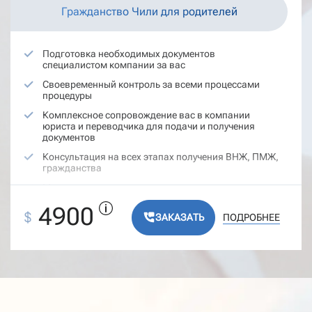
Организация путешествий, экскурсий и туров по
Гражданство Чили для родителей
Латинской Америке
Обзорная экскурсия на автомобиле по Сантьяго в
сопровождении гида
Подготовка необходимых документов
специалистом компании за вас
Сопровождение на приемах у педиатра в течение
месяца после рождения ребенка
Своевременный контроль за всеми процессами
процедуры
Комплексное сопровождение вас в компании
юриста и переводчика для подачи и получения
документов
Консультация на всех этапах получения ВНЖ, ПМЖ,
гражданства
Мониторинг статуса поданных документов и
обратная связь
4900
$
ЗАКАЗАТЬ
ПОДРОБНЕЕ