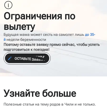
Ограничения по
вылету
Будущая мама может сесть на самолет лишь
до 35-
недели беременности
й
Поэтому оставьте заявку прямо сейчас, чтобы успеть
подготовиться к поездке!
О
С
Т
А
В
Ь
Т
Е
З
А
Я
В
К
У
О
С
Т
А
В
Ь
Т
Е
З
А
Я
В
К
У
Узнайте больше
Полезные статьи на тему родов в Чили и не только.