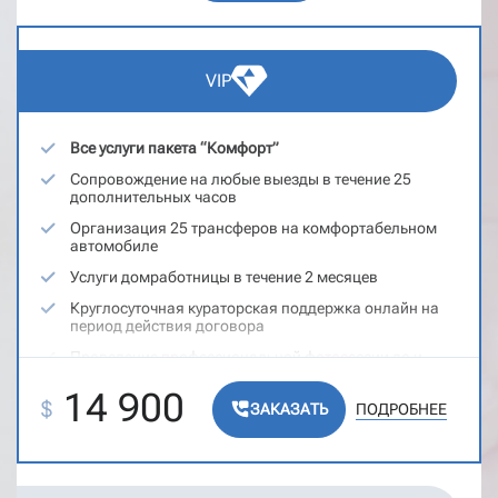
Запись и сопровождение на все медицинские
приемы по договору
Организация трансфера в аэропорт в день вылета
из Чили
VIP
Все услуги пакета “Комфорт”
Сопровождение на любые выезды в течение 25
дополнительных часов
Организация 25 трансферов на комфортабельном
автомобиле
Услуги домработницы в течение 2 месяцев
Круглосуточная кураторская поддержка онлайн на
период действия договора
Проведение профессиональной фотосессии до и
после рождения малыша
14 900
$
Помощь при выборе школы или детского сада для
ЗАКАЗАТЬ
ПОДРОБНЕЕ
старших детей
Получение 7 юридических консультаций по
чилийскому законодательству