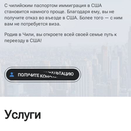
С чилийским паспортом иммиграция в США
становится намного проще. Благодаря ему, вы не
получите отказ во въезде в США. Более того — с ним
вам не потребуется виза.
Родив в Чили, вы откроете всей своей семье путь к
переезду в США!
П
О
Л
У
Ч
И
Т
Е
К
О
Н
С
У
Л
Ь
Т
А
Ц
И
Ю
П
О
Л
У
Ч
И
Т
Е
К
О
Н
С
У
Л
Ь
Т
А
Ц
И
Ю
Услуги