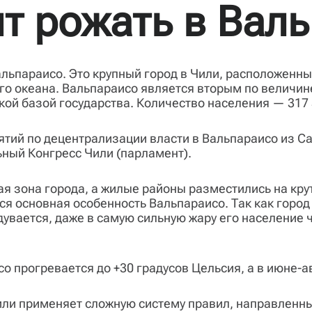
т рожать в Вал
ьпараисо. Это крупный город в Чили, расположенный
ого океана. Вальпараисо является вторым по величин
кой базой государства. Количество населения — 317 
ятий по децентрализации власти в Вальпараисо из Са
ный Конгресс Чили (парламент).
я зона города, а жилые районы разместились на кру
ся основная особенность Вальпараисо. Так как горо
вается, даже в самую сильную жару его население ч
о прогревается до +30 градусов Цельсия, а в июне-ав
Чили применяет сложную систему правил, направленны