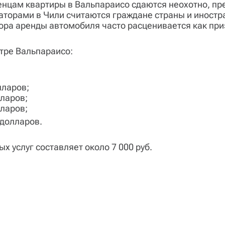
женцам квартиры в Вальпараисо сдаются неохотно, п
аторами в Чили считаются граждане страны и иност
вора аренды автомобиля часто расценивается как пр
тре Вальпараисо:
лларов;
лларов;
лларов;
 долларов.
 услуг составляет около 7 000 руб.