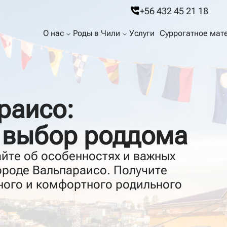
+56 432 45 21 18
О нас
Роды в Чили
Услуги
Суррогатное мат
раисо:
Роды в Чили
Отзывы
 выбор роддома
йте об особенностях и важных
ороде Вальпараисо. Получите
ного и комфортного родильного