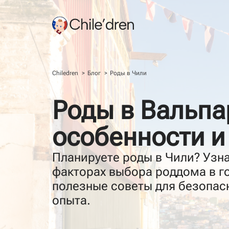
Chiledren
Блог
Роды в Чили
Роды в Вальпа
О нас
Почему Чили
особенности и
Планируете роды в Чили? Узна
факторах выбора роддома в г
полезные советы для безопас
опыта.