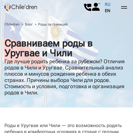
RU
EN
Chiledren
Блог
Роды за границей
О нас
Сравниваем роды в
Роды в Чили
О нас
Уругвае и Чили
Где лучше родить ребенка за рубежом? Отличия
Услуги
Отзывы
Почему Чили
родов в Чили и Уругвае. Сравнительный анализ
плюсов и минусов рождения ребенка в обеих
Суррогатное материнство
Роды в Чили
странах. Причины выбора Чили для родов.
Стоимость и условия, подготовка и организация
Контакты
Паспорт Чили
родов в Чили.
Ответы на вопросы
Блог
Роды в Уругвае или Чили — это возможность родить
ребенка в комфортных условиях в стране с теплым